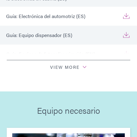
Guía: Electrónica del automotriz (ES)
Guía: Equipo dispensador (ES)
Guía: Equipos de fotopolimerización (EN)
VIEW MORE
Guía: Electrónica del automotriz (Europa|ES)
Guía: Equipos de fotopolimerización (Europa|EN)
Equipo necesario
Guía: Equipo dispensador (Europa|ES)
Guía: Equipos de fotocurado (Asia|EN)