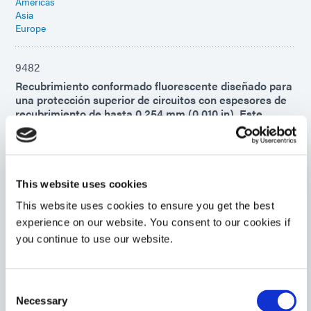
Americas
Asia
Europe
9482
Recubrimiento conformado fluorescente diseñado para
una protección superior de circuitos con espesores de
recubrimiento de hasta 0,254 mm (0,010 in). Este
producto se cura primero con luz visible/UV y luego,
con el tiempo, con un curado secundario con humedad
ambiental. Clasificación de inflamabilidad UL 94 V-0.
Asia
This website uses cookies
Americas
This website uses cookies to ensure you get the best
experience on our website. You consent to our cookies if
9-20558-REV-A
you continue to use our website.
Material de recubrimiento conformable y encapsulante
flexible de alta viscosidad que se adhiere bien a los
FPC. Este material se cura al exponerse a la luz
Consent
visible/UV y tiene una capacidad de curado térmico
Necessary
secundario. Clasificación de inflamabilidad V-0 según
Selection