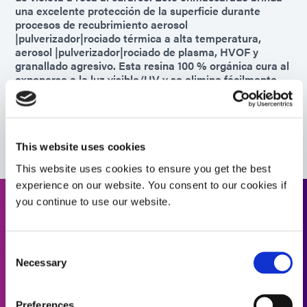
una excelente protección de la superficie durante
procesos de recubrimiento aerosol
|pulverizador|rociado térmica a alta temperatura,
aerosol |pulverizador|rociado de plasma, HVOF y
granallado agresivo. Esta resina 100 % orgánica cura al
exponerse a la luz visible/UV y se elimina fácilmente
mediante incineración.
Americas
Europe
This website uses cookies
This website uses cookies to ensure you get the best
experience on our website. You consent to our cookies if
you continue to use our website.
¿Necesita ayuda? Utilice el
buscador de productos.
Consent
Necessary
Selection
Utilice nuestro buscador de productos formulado para
ayudarle a encontrar el material adecuado. ¿Está
interesado en obtener más información o tiene
Preferences