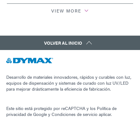
VIEW MORE
Guía: Equipos de fotopolimerización (EN)
Guía: Equipos de fotopolimerización (Europa|EN)
VOLVER AL INICIO
Guía: Equipo dispensador (América|ES)
Guía: Equipo dispensador (ES)
Desarrollo de materiales innovadores, rápidos y curables con luz,
equipos de dispensación y sistemas de curado con luz UV/LED
para mejorar drásticamente la eficiencia de fabricación.
Guía: Equipo dispensador (Europa|ES)
Este sitio está protegido por reCAPTCHA y los
Política de
Guía: Tecnología de curado por luz ultravioleta (ES)
privacidad de Google
y
Condiciones de servicio
aplicar.