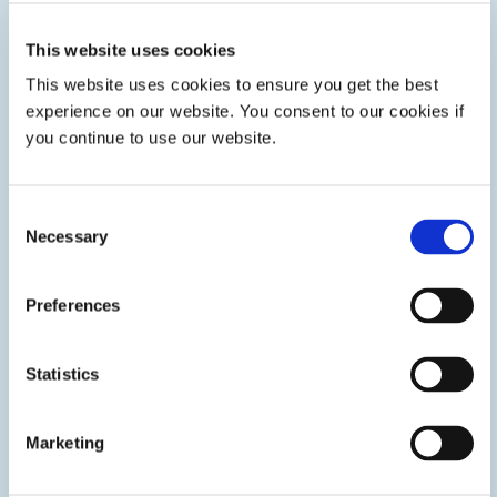
This website uses cookies
This website uses cookies to ensure you get the best
experience on our website. You consent to our cookies if
you continue to use our website.
Consent
Necessary
Selection
Preferences
Ensamblaje óptico
Statistics
Los adhesivos curables con luz UV de Dymax para
ensamblaje óptico y pegado de lente incluyen grados para
Marketing
encapsulado en vacío (potting) VCSEL, fijación de lentes,
laminación de lentes, posicionamiento de lentes y