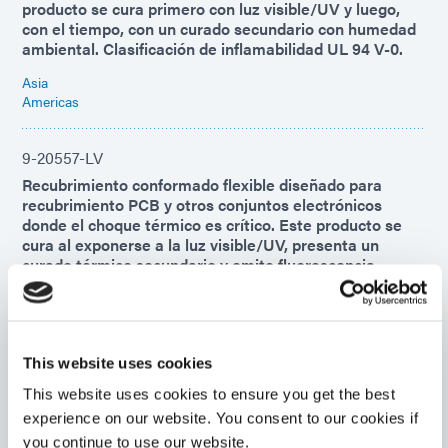
producto se cura primero con luz visible/UV y luego,
con el tiempo, con un curado secundario con humedad
ambiental. Clasificación de inflamabilidad UL 94 V-0.
Asia
Americas
9-20557-LV
Recubrimiento conformado flexible diseñado para
recubrimiento PCB y otros conjuntos electrónicos
donde el choque térmico es crítico. Este producto se
cura al exponerse a la luz visible/UV, presenta un
curado térmico secundario y emite fluorescencia.
Americas
Asia
Europe
This website uses cookies
9481-E-PZ
This website uses cookies to ensure you get the best
Formulado para garantizar un curado completo en PCB
experience on our website. You consent to our cookies if
de alta densidad donde las áreas de sombra son un
you continue to use our website.