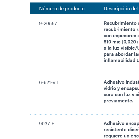
Número de producto
Descripción del
Recubrimiento 
9-20557
recubrimiento r
con espesores d
510 mic [0,020 
a la luz visibl
para abordar la
inflamabilidad 
Adhesivo indust
6-621-VT
vidrio y encaps
cura con luz vis
previamente.
Adhesivo encaps
9037-F
resistente dise
requiere un enc