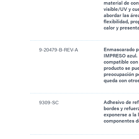
material de con
visible/UV y cu
abordar las áre
flexibilidad, pr
calor y present
Enmascarado p
9-20479-B-REV-A
IMPRESO azul. 
compatible con 
producto se pue
preocupación po
queda con otro
Adhesivo de ref
9309-SC
bordes y refuer
exponerse a la 
componentes d