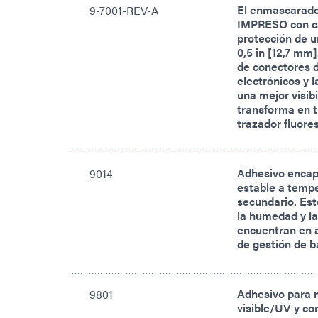
El enmascarad
9-7001-REV-A
IMPRESO con ca
protección de u
0,5 in [12,7 mm
de conectores d
electrónicos y 
una mejor visib
transforma en t
trazador fluore
Adhesivo encap
9014
estable a temp
secundario. Est
la humedad y la
encuentran en a
de gestión de b
Adhesivo para 
9801
visible/UV y co