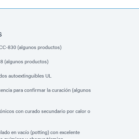
s
CC-830 (algunos productos)
58 (algunos productos)
dos autoextinguibles UL
cencia para confirmar la curación (algunos
ónicos con curado secundario por calor o
lado en vacío (potting) con excelente
os químicos y choque térmico.