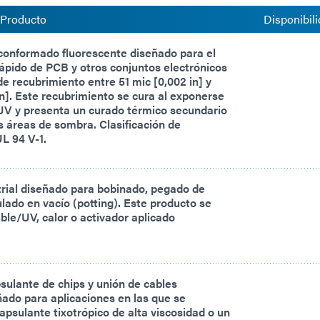
 Producto
Disponibili
conformado fluorescente diseñado para el
ápido de PCB y otros conjuntos electrónicos
e recubrimiento entre 51 mic [0,002 in] y
in]. Este recubrimiento se cura al exponerse
e/UV y presenta un curado térmico secundario
s áreas de sombra. Clasificación de
UL 94 V-1.
rial diseñado para bobinado, pegado de
ulado en vacío (potting). Este producto se
ible/UV, calor o activador aplicado
ulante de chips y unión de cables
ñado para aplicaciones en las que se
apsulante tixotrópico de alta viscosidad o un