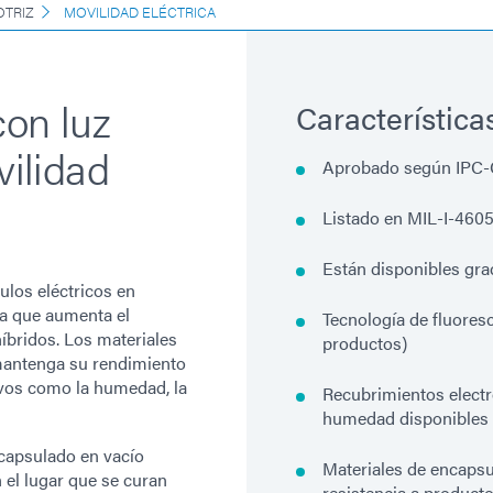
TRIZ
MOVILIDAD ELÉCTRICA
con luz
Característica
vilidad
Aprobado según IPC-
Listado en MIL-I-460
Están disponibles gra
ulos eléctricos en
da que aumenta el
Tecnología de fluores
híbridos. Los materiales
productos)
 mantenga su rendimiento
vos como la humedad, la
Recubrimientos electr
humedad disponibles
ncapsulado en vacío
Materiales de encapsu
 el lugar que se curan
resistencia a product