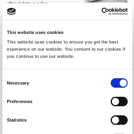
ultravioleta o calor.
Americas
Europe
This website uses cookies
This website uses cookies to ensure you get the best
experience on our website. You consent to our cookies if
you continue to use our website.
9001-E-V3.1
Resinas de encapsulado encapsulante y de
Consent
encapsulado curable por luz y calor para ensamblajes
Necessary
Selection
electrónicos y placas de circuitos donde se requiere
una mayor resistencia a la humedad y a los ciclos
térmicos, así como a la abrasión. Este material
Preferences
proporciona una cobertura óptima sobre geometrías de
circuitos difíciles y minimiza la tensión en las delicadas
uniones de cables.
Statistics
Americas
Asia