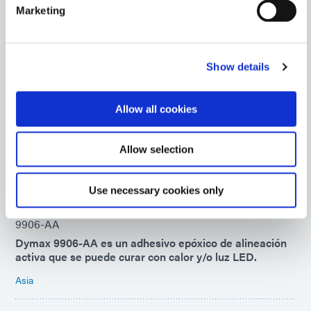
Europe
Marketing
9-20558-REV-A
Material de recubrimiento conformable y encapsulante
Show details
flexible de alta viscosidad que se adhiere bien a los
FPC. Este material se cura al exponerse a la luz
visible/UV y tiene una capacidad de curado térmico
Allow all cookies
secundario. Clasificación de inflamabilidad V-0 según
UL 94.
Allow selection
Americas
Asia
Europe
Use necessary cookies only
9906-AA
Dymax 9906-AA es un adhesivo epóxico de alineación
activa que se puede curar con calor y/o luz LED.
Asia