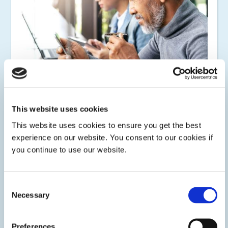
Electrodomésticos
This website uses cookies
Dymax tiene una amplia cartera de recubrimientos curables
This website uses cookies to ensure you get the best
con luz, encapsulantes, adhesivos, enmascarantes,
experience on our website. You consent to our cookies if
compuestos para encapsulado, fijación de cables, robustez
you continue to use our website.
y materiales de interfaz térmica para protección de circuitos
y ensamblaje de componentes electrónicos.
Consent
Necessary
Selection
Preferences