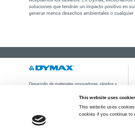
soluciones que tendrán un impacto positivo en sus 
generar menos desechos ambientales o cualquier 
Desarrollo de materiales innovadores, rápidos y
curables con luz, equipos de dispensación y
sistemas de curado con luz UV/LED para
This website uses cookie
mejorar drásticamente la eficiencia de
fabricación.
This website uses cookies 
cookies if you continue to
Este sitio está protegido por reCAPTCHA y los
Política de privacidad de Google
y
Condiciones