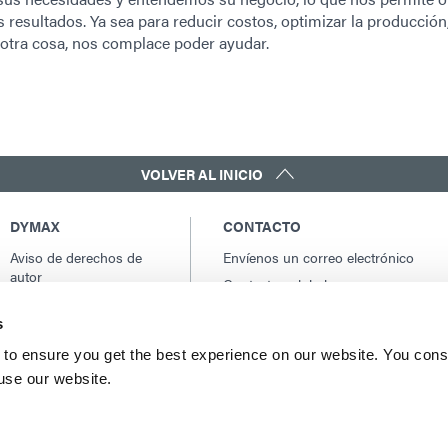
resultados. Ya sea para reducir costos, optimizar la producción
otra cosa, nos complace poder ayudar.
VOLVER AL INICIO
DYMAX
CONTACTO
Aviso de derechos de
Envíenos un correo electrónico
autor
Contactos globales
Condiciones generales
América del norte: +1 860.482.1010
de venta
s
Europa: +49 611.962.7900
Términos y condiciones
to ensure you get the best experience on our website. You cons
Asia: +65.67522887
de compra
 use our website.
Términos y condiciones
del servicio
Condiciones de uso