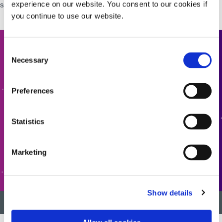
satisfacer sus requisitos de fabricación únicos y exigentes.
experience on our website. You consent to our cookies if
you continue to use our website.
Consent
Contáctenos
Necessary
Selection
¿Quiere saber más o tiene alguna pregunta? Queremos
saber de usted.
Preferences
CONTÁCTENOS
Statistics
Marketing
ATENCIÓN AL CLIENTE
Show details
VOLVER AL INICIO