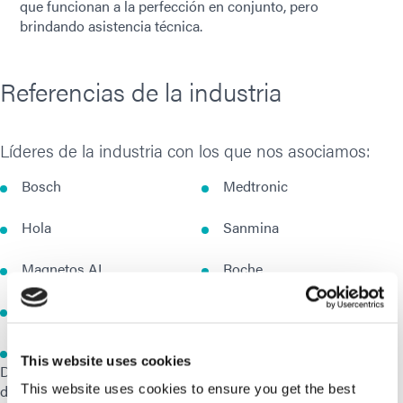
que funcionan a la perfección en conjunto, pero
brindando asistencia técnica.
Referencias de la industria
Líderes de la industria con los que nos asociamos:
Bosch
Medtronic
Hola
Sanmina
Magnetos AL
Roche
ZKW
Láser Trumpf
BBraun
Fraunhofer
This website uses cookies
Dymax trabaja en colaboración con sus clientes para
desarrollar soluciones de pegado personalizadas para
This website uses cookies to ensure you get the best