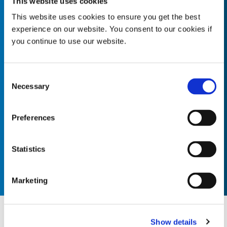
Our Values
This website uses cookies
This website uses cookies to ensure you get the best
experience on our website. You consent to our cookies if
you continue to use our website.
Defensor del cliente
Consent
Fomenta relaciones sólidas y positivas con los clientes,
Necessary
tanto internos como externos. Escucha y comprende las
Selection
necesidades de nuestros clientes y garantiza la entrega de
productos y servicios de cal...
Preferences
Statistics
Marketing
Nuestra visión
Show details