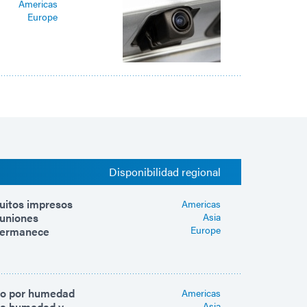
Americas
Europe
Disponibilidad regional
cuitos impresos
Americas
 uniones
Asia
Europe
 permanece
rio por humedad
Americas
 la humedad y
Asia