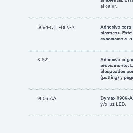
al calor.
Adhesivo para 
3094-GEL-REV-A
plásticos. Este
exposición a la
Adhesivo pegad
6-621
previamente. La
bloqueados por
(potting) y peg
Dymax 9906-AA 
9906-AA
y/o luz LED.