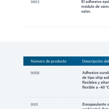
El adhesivo epó
9803
módulo de cámar
calor.
Número de producto
Descripción de
Adhesivo curab
9008
de tipo chip so
flexibles y al
flexible a -40 
Encapsulante c
9101
ambiental. Este