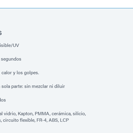
s
isible/UV
n segundos
 calor y los golpes.
ola parte: sin mezclar ni diluir
dos
l vidrio, Kapton, PMMA, cerámica, silicio,
circuito flexible, FR-4, ABS, LCP