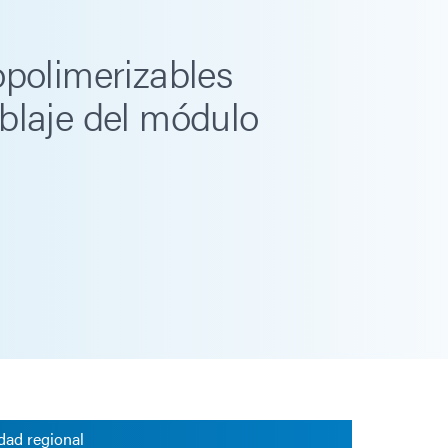
opolimerizables
blaje del módulo
dad regional