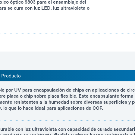
xico óptico 9803 para el ensamblaje del
a se cura con luz LED, luz ultravioleta o
l Producto
le por UV para encapsulación de chips en aplicaciones de cir
bre placa o chip sobre placa flexible. Este encapsulante forma
tamente resistentes a la humedad sobre diversas superficies y
°C, lo que lo hace ideal para aplicaciones de COF.
urable con luz ultravioleta con capacidad de curado secunda
 producto es resistente, flexible y ofrece buena resistencia a