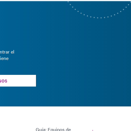
trar el
iene
NOS
Guía: Equipos de