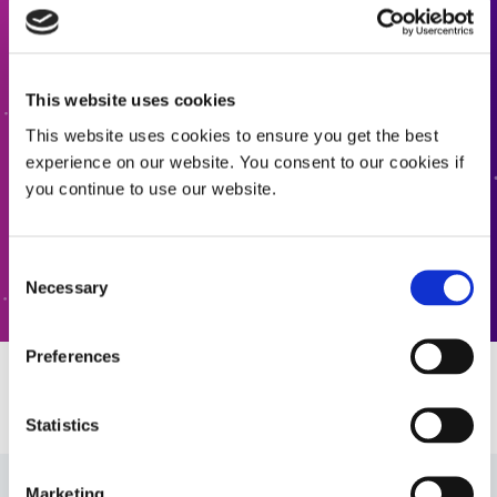
Contáctenos
¿Quiere saber más o tiene alguna pregunta? Queremos
This website uses cookies
saber de usted.
This website uses cookies to ensure you get the best
experience on our website. You consent to our cookies if
CONTÁCTENOS
you continue to use our website.
ATENCIÓN AL CLIENTE
Consent
Necessary
Selection
Preferences
Recursos
Statistics
Hoja de venta: Tecnología de curado dual (ES)
Marketing