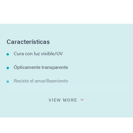
Características
Cura con luz visible/UV
Ópticamente transparente
Resiste el amarilleamiento
Viscosidad del gel para un movimiento mínimo
VIEW MORE
después de la dispensación.
Flexible
Un componente, sin mezclar