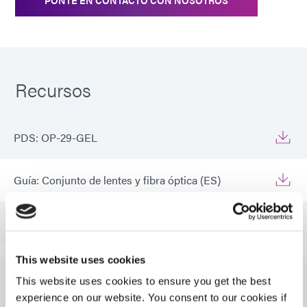
PONTE EN CONTACTO CON NOSOTROS
Recursos
PDS: OP-29-GEL
Guía: Conjunto de lentes y fibra óptica (ES)
Guía: Conjunto de lentes y fibra óptica (Asia|ES)
This website uses cookies
Guía: Conjunto de lentes y fibra óptica (Europa|DE)
This website uses cookies to ensure you get the best
VIEW MORE
experience on our website. You consent to our cookies if