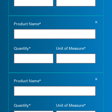
Empty the
Product Name*
Quantity*
Unit of Measure*
Empty the
Product Name*
Quantity*
Unit of Measure*