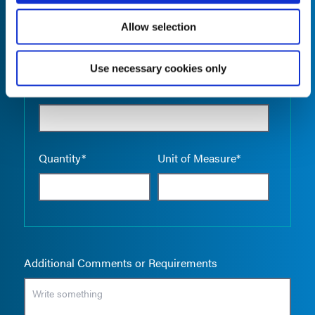
Allow selection
Use necessary cookies only
Empty the
Product Name*
Quantity*
Unit of Measure*
Additional Comments or Requirements