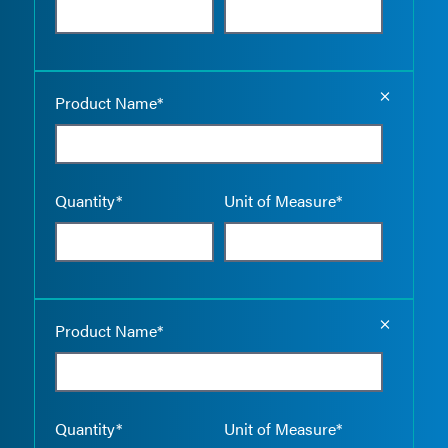
Empty the
Product Name*
Quantity*
Unit of Measure*
Empty the
Product Name*
Quantity*
Unit of Measure*