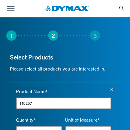
1
2
3
Select Products
Please select all products you are interested in.
Empty the
Product Name*
Quantity*
Unit of Measure*