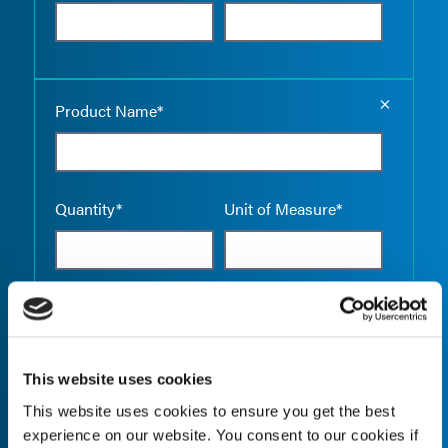
Empty the
Product Name*
Quantity*
Unit of Measure*
Empty the
Product Name*
This website uses cookies
This website uses cookies to ensure you get the best
Quantity*
Unit of Measure*
experience on our website. You consent to our cookies if