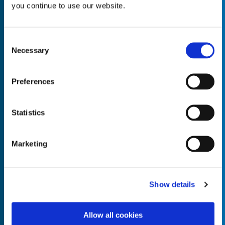
you continue to use our website.
Consent
Necessary
Selection
Empty the
Product Name*
Preferences
Quantity*
Unit of Measure*
Statistics
Marketing
Empty the
Product Name*
Show details
Allow all cookies
Quantity*
Unit of Measure*