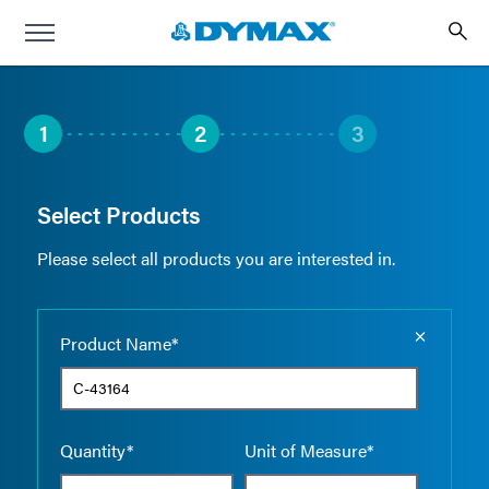
1
2
3
Select Products
Please select all products you are interested in.
Empty the
Product Name*
Quantity*
Unit of Measure*