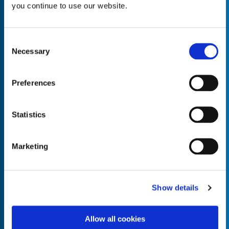
you continue to use our website.
Consent
Necessary
Selection
Empty the
Product Name*
Preferences
Quantity*
Unit of Measure*
Statistics
Marketing
Empty the
Product Name*
Show details
Allow all cookies
Quantity*
Unit of Measure*