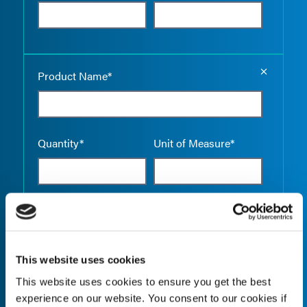
Empty the
Product Name*
Quantity*
Unit of Measure*
Empty the
Product Name*
This website uses cookies
This website uses cookies to ensure you get the best
Quantity*
Unit of Measure*
experience on our website. You consent to our cookies if