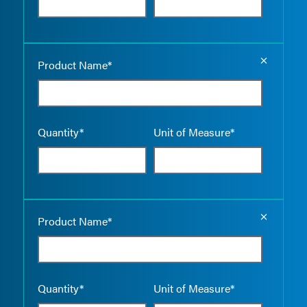
Empty the
Product Name*
Quantity*
Unit of Measure*
Empty the
Product Name*
Quantity*
Unit of Measure*