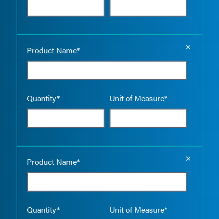
Empty the
Product Name*
Quantity*
Unit of Measure*
Empty the
Product Name*
Quantity*
Unit of Measure*