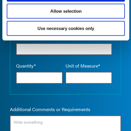
Allow selection
Use necessary cookies only
Empty the
Product Name*
Quantity*
Unit of Measure*
Additional Comments or Requirements