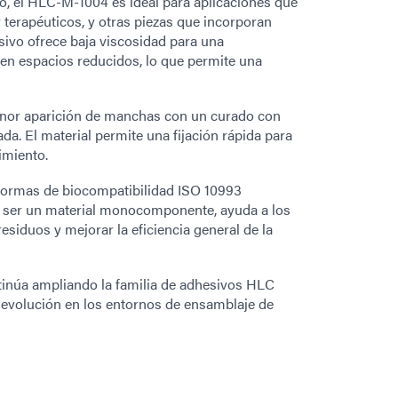
o, el HLC-M-1004 es ideal para aplicaciones que
y terapéuticos, y otras piezas que incorporan
sivo ofrece baja viscosidad para una
 en espacios reducidos, lo que permite una
menor aparición de manchas con un curado con
rada. El material permite una fijación rápida para
imiento.
normas de biocompatibilidad ISO 10993
Al ser un material monocomponente, ayuda a los
residuos y mejorar la eficiencia general de la
inúa ampliando la familia de adhesivos HLC
 evolución en los entornos de ensamblaje de