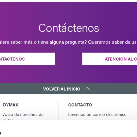
Contáctenos
iere saber más o tiene alguna pregunta? Queremos saber de us
NTÁCTENOS
ATENCIÓN AL 
VOLVER AL INICIO
DYMAX
CONTACTO
Aviso de derechos de
Envíenos un correo electrónico
autor
Contactos globales
Condiciones generales
América del norte: +1 860.482.1010
s
de venta