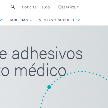
NOTICIAS
BLOG
ESPAÑOL
CARRERAS
VENTAS Y SOPORTE
e adhesivos
to médico