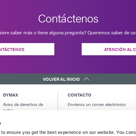
Contáctenos
iere saber más o tiene alguna pregunta? Queremos saber de us
NTÁCTENOS
ATENCIÓN AL 
VOLVER AL INICIO
DYMAX
CONTACTO
Aviso de derechos de
Envíenos un correo electrónico
autor
Contactos globales
Condiciones generales
América del norte: +1 860.482.1010
s
de venta
Europa: +49 611.962.7900
Términos y condiciones
to ensure you get the best experience on our website. You cons