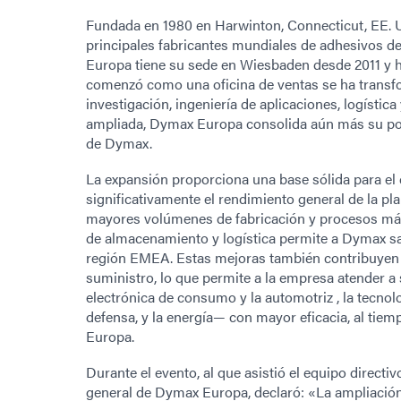
Fundada en 1980 en Harwinton, Connecticut, EE. U
principales fabricantes mundiales de adhesivos d
Europa tiene su sede en Wiesbaden desde 2011 y h
comenzó como una oficina de ventas se ha transfo
investigación, ingeniería de aplicaciones, logístic
ampliada, Dymax Europa consolida aún más su posi
de Dymax.
La expansión proporciona una base sólida para el
significativamente el rendimiento general de la p
mayores volúmenes de fabricación y procesos más
de almacenamiento y logística permite a Dymax sa
región EMEA. Estas mejoras también contribuyen a
suministro, lo que permite a la empresa atender a
electrónica de consumo y la automotriz , la tecnolo
defensa, y la energía— con mayor eficacia, al tiem
Europa.
Durante el evento, al que asistió el equipo direct
general de Dymax Europa, declaró: «La ampliació